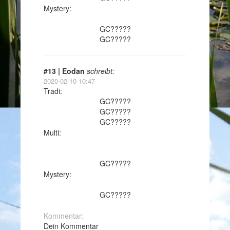
Mystery:
GC?????
GC?????
#13 | Eodan
schreibt:
2020-02-10 10:47
Tradi:
GC?????
GC?????
GC?????
Multi:
GC?????
Mystery:
GC?????
Kommentar:
Dein Kommentar