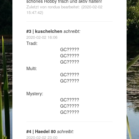
schönes Hobby frisch und aktiv halten!
Zuletzt von rondua bearbeitet: (2020-02-02
15:47:42)
#3 | kuschelchen
schreibt:
2020-02-02 16:06
Tradi:
GC?????
GC?????
GC?????
Multi:
GC?????
GC?????
Mystery:
GC?????
GC?????
GC?????
#4 | Haedel 80
schreibt:
2020-02-02 23:00