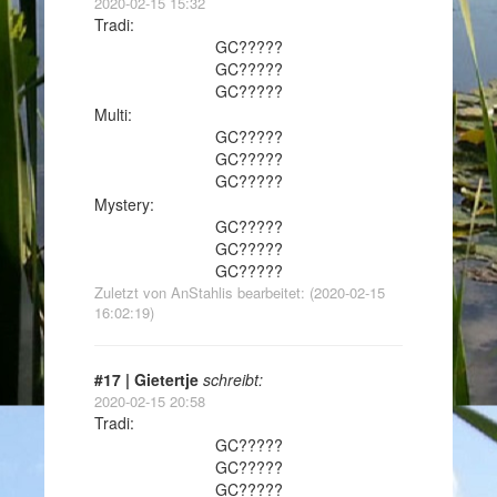
2020-02-15 15:32
Tradi:
GC?????
GC?????
GC?????
Multi:
GC?????
GC?????
GC?????
Mystery:
GC?????
GC?????
GC?????
Zuletzt von AnStahlis bearbeitet: (2020-02-15
16:02:19)
#17 | Gietertje
schreibt:
2020-02-15 20:58
Tradi:
GC?????
GC?????
GC?????