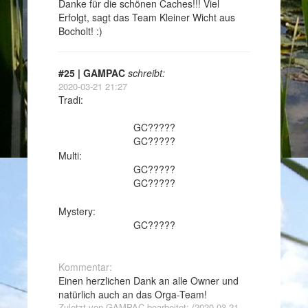
Danke für die schönen Caches!!! Viel
Erfolgt, sagt das Team Kleiner Wicht aus
Bocholt! :)
#25 | GAMPAC
schreibt:
2020-03-21 21:27
Tradi:
GC?????
GC?????
Multi:
GC?????
GC?????
Mystery:
GC?????
Kommentar:
Einen herzlichen Dank an alle Owner und
natürlich auch an das Orga-Team!
Zuletzt von GAMPAC bearbeitet: (2020-03-21