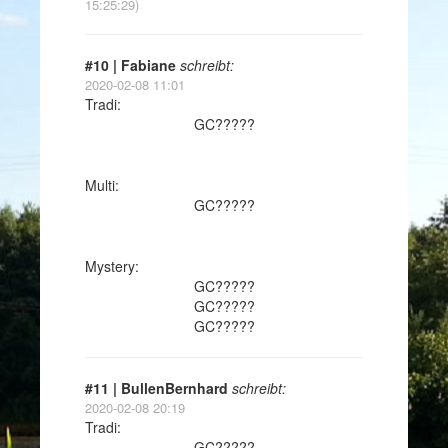
15:25:29)
#10 | Fabiane
schreibt:
2020-02-08 11:01
Tradi:
GC?????
Multi:
GC?????
Mystery:
GC?????
GC?????
GC?????
#11 | BullenBernhard
schreibt:
2020-02-08 20:19
Tradi:
GC?????