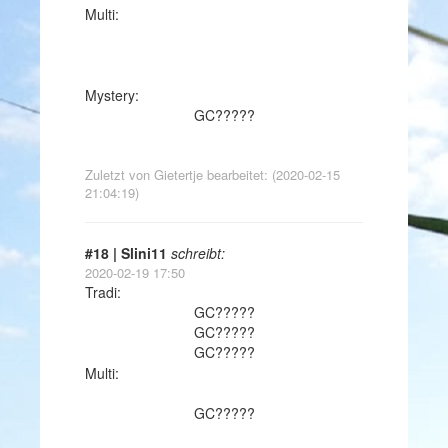
Multi:
Mystery:
GC?????
Zuletzt von Gietertje bearbeitet: (2020-02-15
21:04:19)
#18 | Slini11
schreibt:
2020-02-19 17:50
Tradi:
GC?????
GC?????
GC?????
Multi:
GC?????