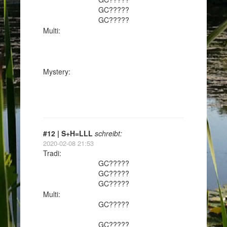
GC?????
GC?????
Multi:
Mystery:
#12 | S+H=LLL
schreibt:
2020-02-08 21:53
Tradi:
GC?????
GC?????
GC?????
Multi:
GC?????
GC?????