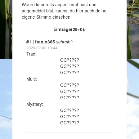
Wenn du bereits abgestimmt hast und
angemeldet bist, kannst du hier auch deine
eigene Stimme einsehen.
Einträge(29+0):
#1 | franjo365
schreibt:
2020-02-02 10:44
Tradi:
GC?????
GC?????
GC?????
Multi:
GC?????
GC?????
GC?????
Mystery:
GC?????
GC?????
GC?????