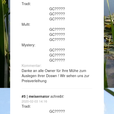
Tradi:
GC?????
GC?????
GC?????
Multi:
GC?????
GC?????
GC?????
Mystery:
GC?????
GC?????
GC?????
Kommentar:
Danke an alle Owner für Ihre Mühe zum
Auslegen ihrer Doswn ! Wir sehen uns zur
Preisverleihung
#5 | meisernator
schreibt:
2020-02-03 14:16
Tradi:
GC?????