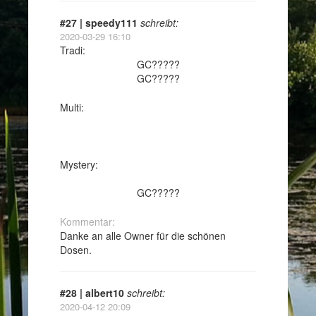
#27 | speedy111
schreibt:
2020-03-29 16:10
Tradi:
GC?????
GC?????
Multi:
Mystery:
GC?????
Kommentar:
Danke an alle Owner für die schönen
Dosen.
#28 | albert10
schreibt:
2020-04-12 20:09