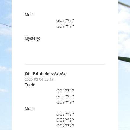
Multi:
GC?????
GC?????
Mystery:
#6 | Brittilein
schreibt:
2020-02-04 22:18
Tradi:
GC?????
GC?????
GC?????
Multi:
GC?????
GC?????
GC?????