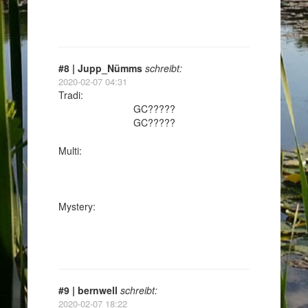
#8 | Jupp_Nümms
schreibt:
2020-02-07 04:31
Tradi:
GC?????
GC?????
Multi:
Mystery:
#9 | bernwell
schreibt:
2020-02-07 18:22