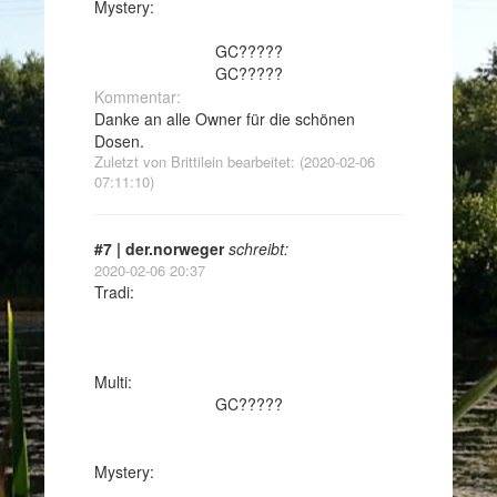
Mystery:
GC?????
GC?????
Kommentar:
Danke an alle Owner für die schönen
Dosen.
Zuletzt von Brittilein bearbeitet: (2020-02-06
07:11:10)
#7 | der.norweger
schreibt:
2020-02-06 20:37
Tradi:
Multi:
GC?????
Mystery: