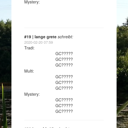
Mystery:
#19 | lange grete
schreibt:
2020-02-20 07:59
Tradi:
GC?????
GC?????
GC?????
Multi:
GC?????
GC?????
GC?????
Mystery:
GC?????
GC?????
GC?????