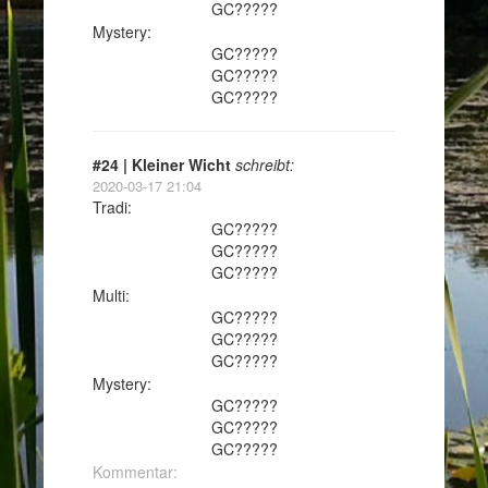
GC?????
Mystery:
GC?????
GC?????
GC?????
#24 | Kleiner Wicht
schreibt:
2020-03-17 21:04
Tradi:
GC?????
GC?????
GC?????
Multi:
GC?????
GC?????
GC?????
Mystery:
GC?????
GC?????
GC?????
Kommentar: