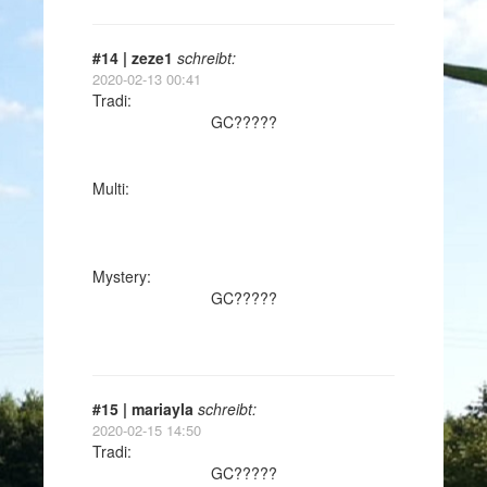
#14 | zeze1
schreibt:
2020-02-13 00:41
Tradi:
GC?????
Multi:
Mystery:
GC?????
#15 | mariayla
schreibt:
2020-02-15 14:50
Tradi:
GC?????