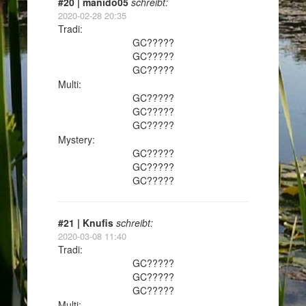
#20 | manido05
schreibt:
2020-02-28 20:35
Tradi:
GC?????
GC?????
GC?????
Multi:
GC?????
GC?????
GC?????
Mystery:
GC?????
GC?????
GC?????
#21 | Knufis
schreibt:
2020-03-08 11:40
Tradi:
GC?????
GC?????
GC?????
Multi: