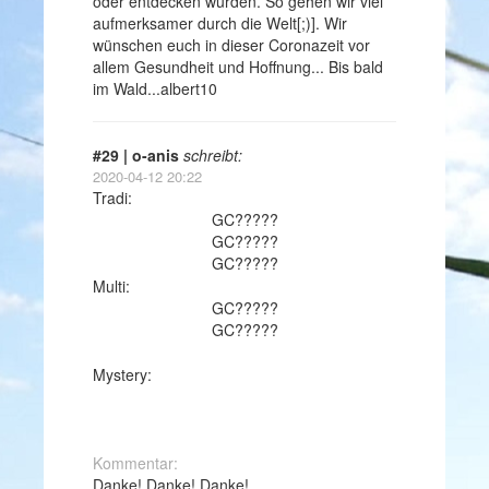
oder entdecken würden. So gehen wir viel
aufmerksamer durch die Welt[;)]. Wir
wünschen euch in dieser Coronazeit vor
allem Gesundheit und Hoffnung... Bis bald
im Wald...albert10
#29 | o-anis
schreibt:
2020-04-12 20:22
Tradi:
GC?????
GC?????
GC?????
Multi:
GC?????
GC?????
Mystery:
Kommentar:
Danke! Danke! Danke!