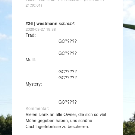
21:30:01)
#26 | westmann
schreibt:
2020-03-27 19:38
Tradi:
GC?????
GC?????
Multi:
GC?????
GC?????
Mystery:
GC?????
Kommentar:
Vielen Dank an alle Owner, die sich so viel
Mühe gegeben haben, uns schöne
Cachingerlebnisse zu bescheren.