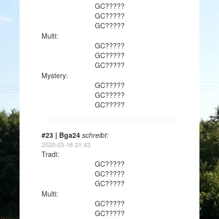
GC?????
GC?????
GC?????
Multi:
GC?????
GC?????
GC?????
Mystery:
GC?????
GC?????
GC?????
#23 | Bga24
schreibt:
2020-03-16 21:43
Tradi:
GC?????
GC?????
GC?????
Multi:
GC?????
GC?????